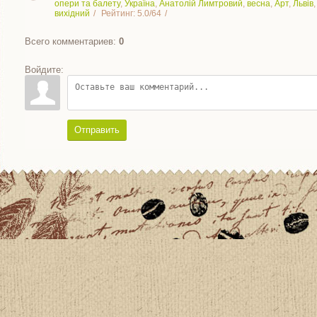
опери та балету
,
Україна
,
Анатолій Лимтровий
,
весна
,
Арт
,
Львів
вихідний
Рейтинг
:
5.0
/
64
Всего комментариев
:
0
Войдите:
Отправить