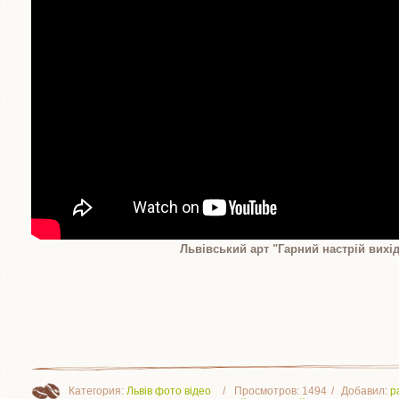
Львівський арт "Гарний настрій вихі
Категория
:
Львів фото відео
Просмотров
:
1494
Добавил
:
p